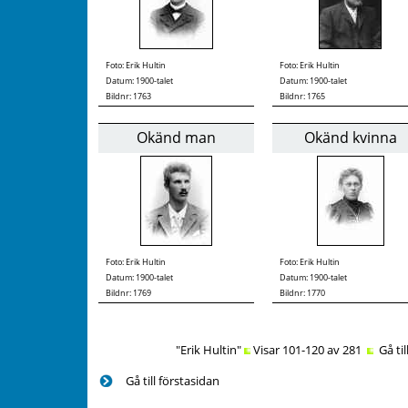
Foto:
Erik Hultin
Foto:
Erik Hultin
Datum: 1900-talet
Datum: 1900-talet
Bildnr: 1763
Bildnr: 1765
Okänd man
Okänd kvinna
Foto:
Erik Hultin
Foto:
Erik Hultin
Datum: 1900-talet
Datum: 1900-talet
Bildnr: 1769
Bildnr: 1770
"Erik Hultin"
Visar 101-120 av 281
Gå til
Gå till förstasidan