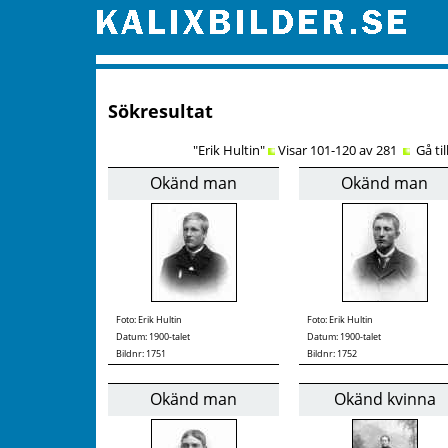
Sökresultat
"Erik Hultin"
Visar 101-120 av 281
Gå til
Okänd man
Okänd man
Foto:
Erik Hultin
Foto:
Erik Hultin
Datum: 1900-talet
Datum: 1900-talet
Bildnr: 1751
Bildnr: 1752
Okänd man
Okänd kvinna