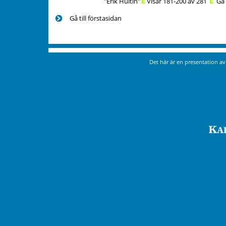
"Erik Hultin"
Visar 181-200 av 281
Gå t
Gå till förstasidan
Det här är en presentation a