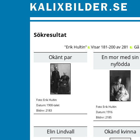
Sökresultat
"Erik Hultin"
Visar 181-200 av 281
Gå t
Okänt par
En mor med sin
nyfödda
Foto:
Erik Hultin
Datum: 1900-talet
Foto:
Erik Hultin
Bildnr: 2183
Datum: 1916
Bildnr: 2185
Elin Lindvall
Okänd kvinna