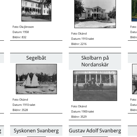
Foto:
Ola Jönsson
Foto:
Datum: 1958
Datum
Foto:
Okänd
Bildnr: 832
Bildn
Datum: 1910-talet
Bildnr: 2216
Segelbåt
Skolbarn på
Nordanskär
Foto:
Okänd
Foto:
Datum: 1910-talet
Datum
Foto:
Okänd
Bildnr: 3528
Bildn
Datum: 1900-talet
Bildnr: 3529
g
Syskonen Svanberg
Gustav Adolf Svanberg