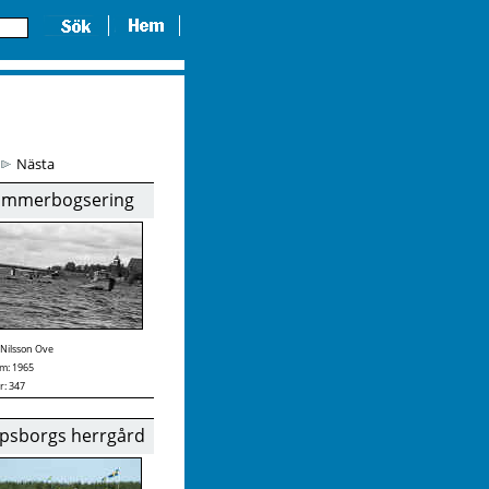
Nästa
immerbogsering
Nilsson Ove
m: 1965
r: 347
lipsborgs herrgård