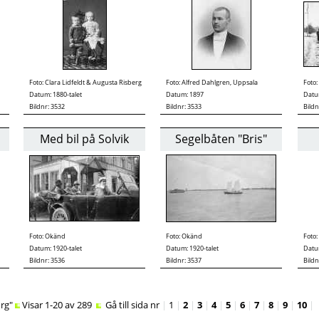
Foto:
Clara Lidfeldt & Augusta Risberg
Foto:
Alfred Dahlgren, Uppsala
Foto:
Datum: 1880-talet
Datum: 1897
Datum
Bildnr: 3532
Bildnr: 3533
Bildn
Med bil på Solvik
Segelbåten "Bris"
Foto:
Okänd
Foto:
Okänd
Foto:
Datum: 1920-talet
Datum: 1920-talet
Datu
Bildnr: 3536
Bildnr: 3537
Bildn
org"
Visar 1-20 av 289
Gå till sida nr
|
1
|
2
|
3
|
4
|
5
|
6
|
7
|
8
|
9
|
10
|