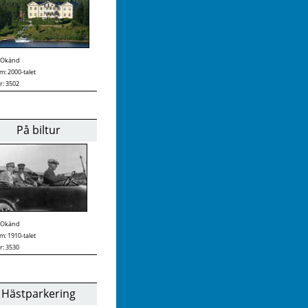
Okänd
: 2000-talet
r: 3502
På biltur
Okänd
: 1910-talet
r: 3530
Hästparkering