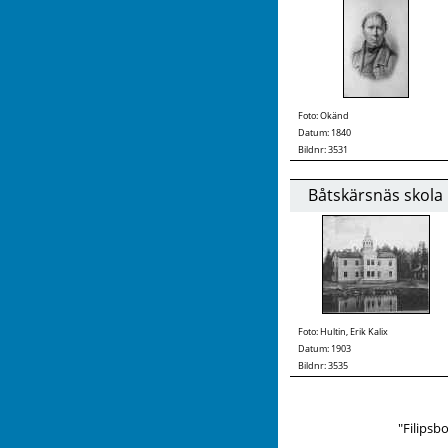
Foto:
Okänd
Datum: 1840
Bildnr: 3531
Båtskärsnäs skola
Foto:
Hultin, Erik Kalix
Datum: 1903
Bildnr: 3535
"Filipsb