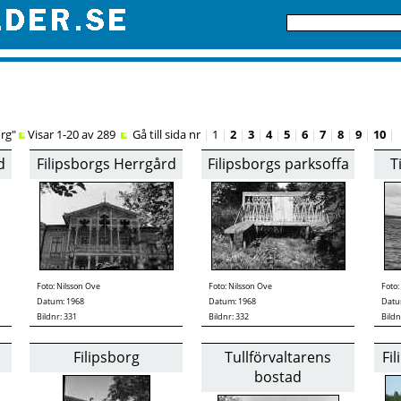
org"
Visar 1-20 av 289
Gå till sida nr
|
1
|
2
|
3
|
4
|
5
|
6
|
7
|
8
|
9
|
10
|
d
Filipsborgs Herrgård
Filipsborgs parksoffa
T
Foto:
Nilsson Ove
Foto:
Nilsson Ove
Foto:
Datum: 1968
Datum: 1968
Datu
Bildnr: 331
Bildnr: 332
Bildn
Filipsborg
Tullförvaltarens
Fi
bostad