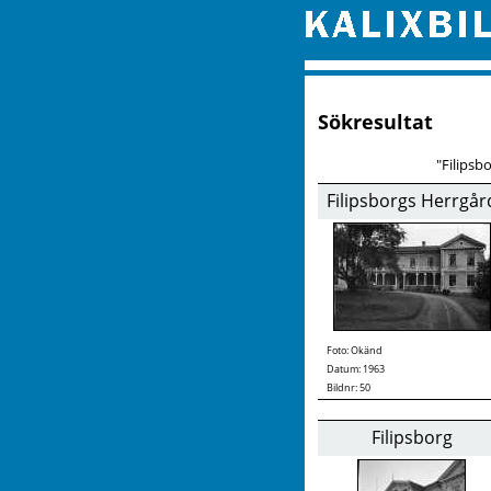
Sökresultat
"Filipsb
Filipsborgs Herrgår
Foto:
Okänd
Datum: 1963
Bildnr: 50
Filipsborg