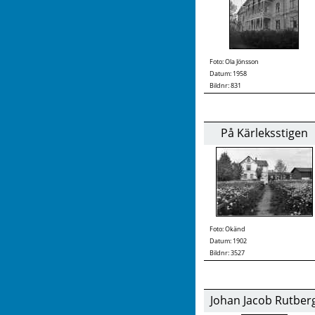
Foto:
Ola Jönsson
Datum: 1958
Bildnr: 831
På Kärleksstigen
Foto:
Okänd
Datum: 1902
Bildnr: 3527
Johan Jacob Rutber