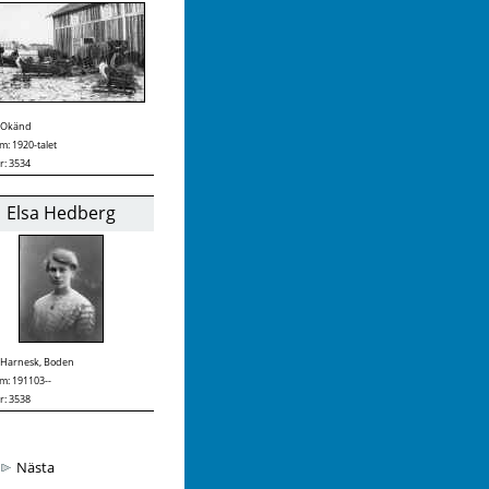
Okänd
: 1920-talet
r: 3534
Elsa Hedberg
Harnesk, Boden
m: 191103--
r: 3538
Nästa