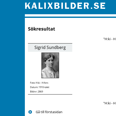
Sökresultat
"H:ki - H
Sigrid Sundberg
Foto:
H:ki - H:fors
Datum: 1910-talet
Bildnr: 2869
"H:ki - H
Gå till förstasidan